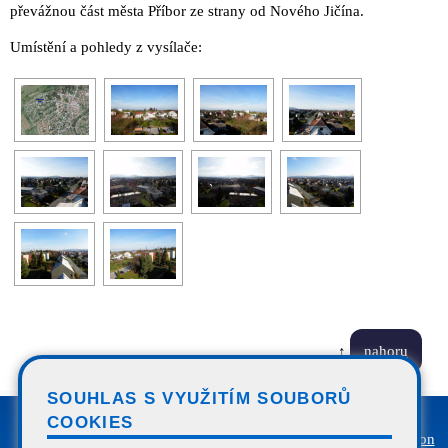
převážnou část města Příbor ze strany od Nového Jičína.
Umístění a pohledy z vysílače:
↑
nahoru
SOUHLAS S VYUŽITÍM SOUBORŮ
COOKIES
Úvod
|
Novinky
|
Internet
|
Televize
|
Telefon