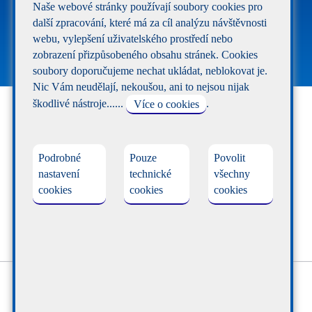
Naše webové stránky používají soubory cookies pro
další zpracování, které má za cíl analýzu návštěvnosti
|
Mobil
|
Pokrytí
|
O Nás
|
Reference
|
webu, vylepšení uživatelského prostředí nebo
zobrazení přizpůsobeného obsahu stránek. Cookies
Dokumenty
|
Kontakty
|
Vyjádření k sítím
soubory doporučujeme nechat ukládat, neblokovat je.
Nic Vám neudělají, nekoušou, ani to nejsou nijak
škodlivé nástroje......
Více o cookies
.
FACEBOOK
WEBCAM
TEPLOMĚRY
Podrobné
Pouze
Povolit
nastavení
technické
všechny
cookies
cookies
cookies
MĚŘENÍ RYCHLOSTI