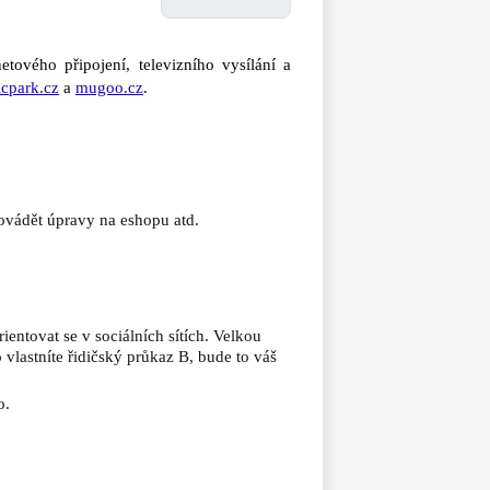
tového připojení, televizního vysílání a
cpark.cz
a
mugoo.cz
.
vádět úpravy na eshopu atd.
entovat se v sociálních sítích. Velkou
lastníte řidičský průkaz B, bude to váš
o.