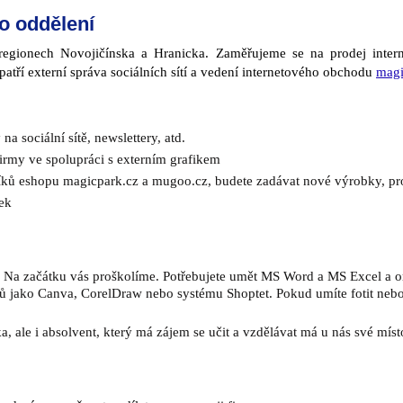
o oddělení
regionech Novojičínska a Hranicka. Zaměřujeme se na prodej interne
patří externí správa sociálních sítí a vedení internetového obchodu
magi
a sociální sítě, newslettery, atd.
irmy ve spolupráci s externím grafikem
ků eshopu magicpark.cz a mugoo.cz, budete zadávat nové výrobky, pro
ek
á. Na začátku vás proškolíme. Potřebujete umět MS Word a MS Excel a ori
 jako Canva, CorelDraw nebo systému Shoptet. Pokud umíte fotit nebo v
 ale i absolvent, který má zájem se učit a vzdělávat má u nás své míst