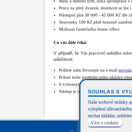
Malý a stabilní tým, úzká spolupráce s
Práce na plný úvazek, domluvit se lze 
Nástupní plat 30 000 - 45 000 Kč dle z
Stravenky 100 Kč plně hrazené zaměst
Možnost častečného home office
Co vás dále čeká:
V případě, že Vás pracovní nabídka oslov
náležitosti:
Pošlete nám životopis na e-mail
novotn
Pokud máte portfolio nebo ukázky vlastn
S vybranými uchazeči se potkáme na 
SOUHLAS S VY
Nástup je možný dle dohody.
Naše webové stránky pou
vylepšení uživatelskéh
nechat ukládat, neblokov
Více o cookies
.