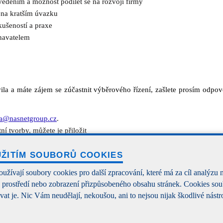
 vedením a možnost podílet se na rozvoji firmy
i na kratším úvazku
kušeností a praxe
navatelem
ila a máte zájem se zúčastnit výběrového řízení, zašlete prosím odp
a@nasnetgroup.cz
.
í tvorby, můžete je přiložit
osobním pohovoru.
UŽITÍM SOUBORŮ COOKIES
žívají soubory cookies pro další zpracování, které má za cíl analýzu 
o prostředí nebo zobrazení přizpůsobeného obsahu stránek. Cookies s
at je. Nic Vám neudělají, nekoušou, ani to nejsou nijak škodlivé nástroj