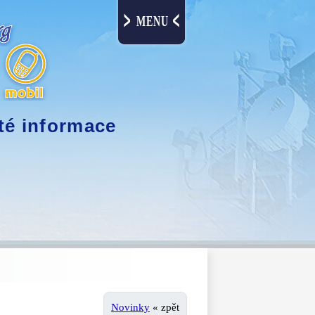
MENU
té informace
Novinky
« zpět